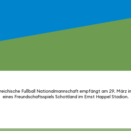
­rei­chi­sche Fußball Natio­nal­mann­schaft empfängt am 29. März
eines Freund­schafts­spiels Schott­land im Ernst Happel Stadion.