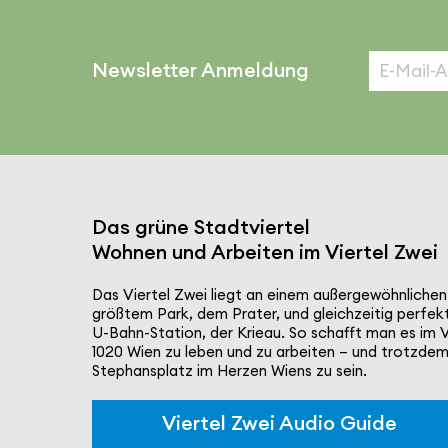
Newsletter Anmeldung
Das grüne Stadt­viertel
Wohnen und Arbeiten im Viertel Zwei
Das Viertel Zwei liegt an einem außer­ge­wöhn­li­che
größtem Park, dem Prater, und gleich­zeitig perfek
U-Bahn-Station, der Krieau. So schafft man es im V
1020 Wien zu leben und zu arbeiten – und trotzdem
Stephans­platz im Herzen Wiens zu sein.
Viertel Zwei Audio Guide