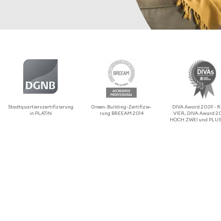
Stadt­quar­tier­s­zer­ti­fi­zie­rung
Green-Building-Zerti­fi­zie­
DIVA Award 2009 -
in PLATIN
rung BREEAM 2014
VIER, DIVA Award 20
HOCH ZWEI und PLUS