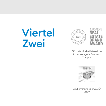
Stärkste Marke Öster­reichs
in der Kategorie Business
Campus
Bauher­ren­preis der ZVAÖ
2009