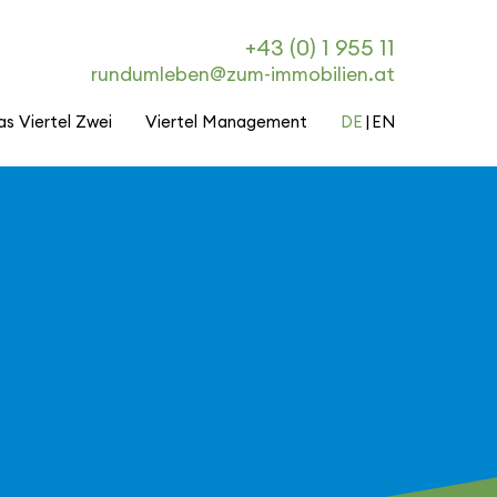
+43 (0) 1 955 11
rundumleben@zum-immobilien.at
as Viertel Zwei
Viertel Management
DE
EN