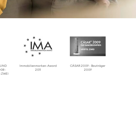
 RUND
Immo­bi­li­en­marken-Award
CÄSAR 2009 - Bauträger
08 -
2011
2009
 ZWEI