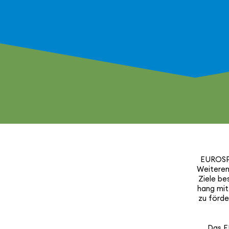
EUROSPIN
Weiter­en
Ziele be
hang mit 
zu förde
Das E