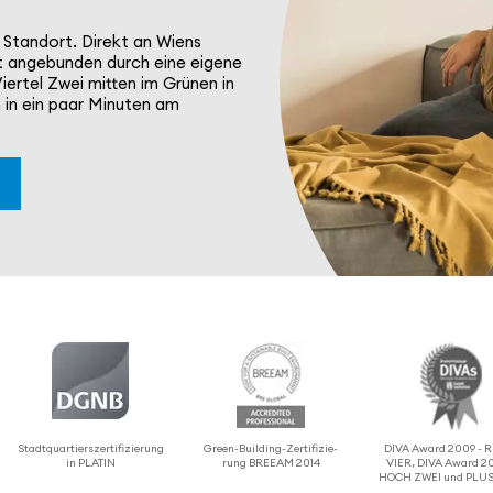
n Standort. Direkt an Wiens
t ange­bunden durch eine eigene
iertel Zwei mitten im Grünen in
 in ein paar Minuten am
Stadt­quar­tier­s­zer­ti­fi­zie­rung
Green-Building-Zerti­fi­zie­
DIVA Award 2009 -
in PLATIN
rung BREEAM 2014
VIER, DIVA Award 20
HOCH ZWEI und PLUS