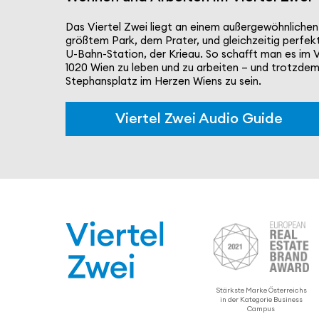
Das Viertel Zwei liegt an einem außer­ge­wöhn­li­che
größtem Park, dem Prater, und gleich­zeitig perfek
U-Bahn-Station, der Krieau. So schafft man es im V
1020 Wien zu leben und zu arbeiten – und trotzdem
Stephans­platz im Herzen Wiens zu sein.
Viertel Zwei Audio Guide
Stärkste Marke Öster­reichs
in der Kategorie Business
Campus