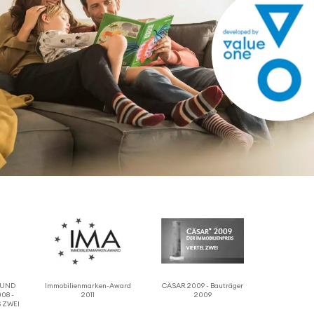
 RUND
Immo­bi­li­en­marken-Award
CÄSAR 2009 - Bauträger
08 -
2011
2009
 ZWEI