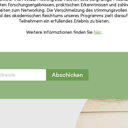
en Forschungs­er­geb­nissen, prak­ti­schen Erkennt­nissen und zahl­r
keiten zum Networ­king. Die Verschmel­zung des stim­mungs­volle
d des akade­mi­schen Reichtums unseres Programms zielt darauf 
Teil­neh­mern ein erfül­lendes Erlebnis zu bieten.
Weitere Infor­ma­tionen finden Sie
hier
.
Abschicken