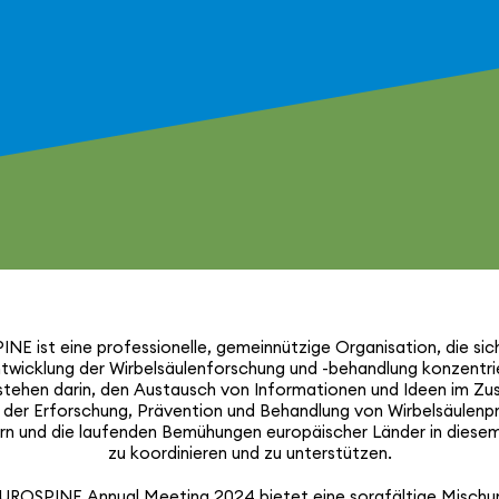
E ist eine profes­sio­nelle, gemein­nüt­zige Orga­ni­sa­tion, die sic
t­wick­lung der Wirbel­säu­len­for­schung und -behand­lung konzen­tri
stehen darin, den Austausch von Infor­ma­tionen und Ideen im Z
der Erfor­schung, Präven­tion und Behand­lung von Wirbel­säu­len­
rn und die laufenden Bemü­hungen euro­päi­scher Länder in diese
zu koor­di­nieren und zu unter­stützen.
UROSPINE Annual Meeting 2024 bietet eine sorg­fäl­tige Mischu