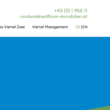
+43 (0) 1 955 11
rundumleben@zum-immobilien.at
as Viertel Zwei
Viertel Management
DE
EN