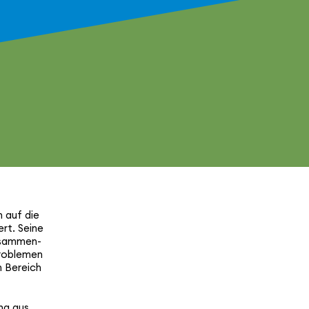
h auf die
ert. Seine
usam­men­
pro­blemen
m Bereich
ng aus