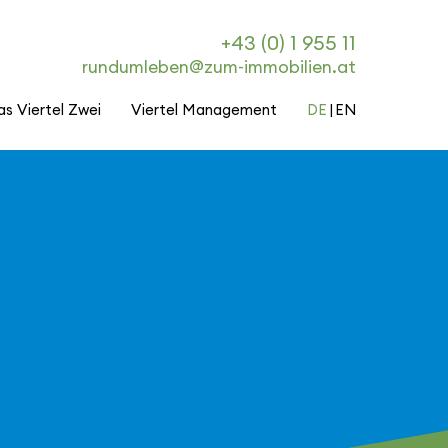
+43 (0) 1 955 11
rundumleben@zum-immobilien.at
as Viertel Zwei
Viertel Management
DE
EN