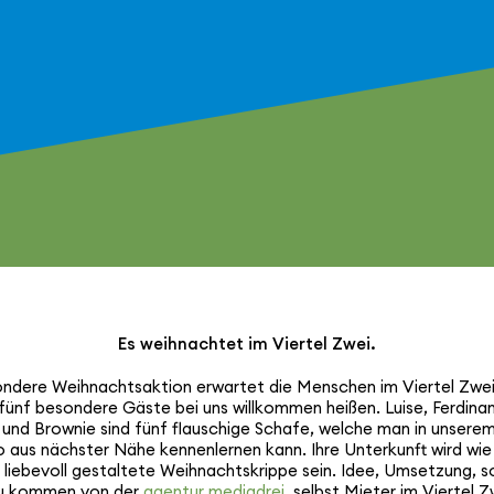
Es weih­nachtet im Viertel Zwei.
ndere Weih­nachts­ak­tion erwartet die Menschen im Viertel Zwei
fünf besondere Gäste bei uns will­kommen heißen. Luise, Ferdinan
 und Brownie sind fünf flau­schige Schafe, welche man in unserem
 aus nächster Nähe kennen­lernen kann. Ihre Unter­kunft wird wie
 liebevoll gestal­tete Weih­nachts­krippe sein. Idee, Umsetzung, 
u kommen von der
agentur mediadrei
, selbst Mieter im Viertel Z