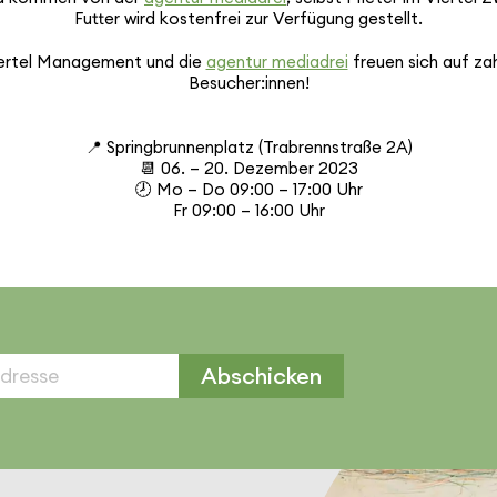
Futter wird kosten­frei zur Verfügung gestellt.
ertel Manage­ment und die
agentur mediadrei
freuen sich auf zah
Besucher:innen!
📍 Spring­brun­nen­platz (Trab­renn­straße 2A)
📆 06. – 20. Dezember 2023
🕗 Mo – Do 09:00 – 17:00 Uhr
Fr 09:00 – 16:00 Uhr
Abschicken