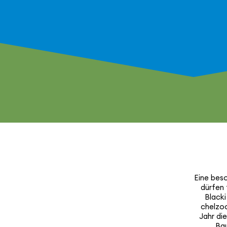
Eine beso
dürfen 
Blacki
chelzoo
Jahr die
Ba