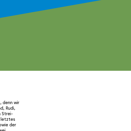
, denn wir
d, Rudi,
 Strei­
 letztes
sowie der
wei.