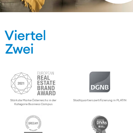
Stärkste Marke Öster­reichs in der
Stadt­quar­tier­s­zer­ti­fi­zie­rung in PLATIN
Kategorie Business Campus