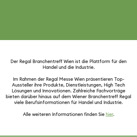
Der Regal Bran­chen­treff Wien ist die Plattform für den
Handel und die Industrie.
Im Rahmen der Regal Messe Wien präsen­tieren Top-
Aussteller ihre Produkte, Dienst­leis­tungen, High Tech
Lösungen und Inno­va­tionen. Zahl­reiche Fach­vor­träge
bieten darüber hinaus auf dem Wiener Bran­chen­treff Regal
viele Berufs­in­for­ma­tionen für Handel und Industrie.
Alle weiteren Infor­ma­tionen finden Sie
hier
.