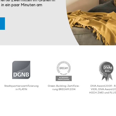
 in ein paar Minuten am
Stadt­quar­tier­s­zer­ti­fi­zie­rung
Green-Building-Zerti­fi­zie­
DIVA Award 2009 -
in PLATIN
rung BREEAM 2014
VIER, DIVA Award 20
HOCH ZWEI und PLUS