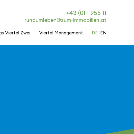
+43 (0) 1 955 11
rundumleben@zum-immobilien.at
as Viertel Zwei
Viertel Management
DE
EN