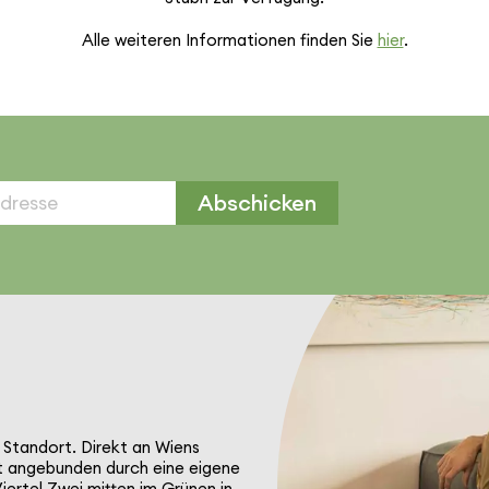
Alle weiteren Infor­ma­tionen finden Sie
hier
.
Abschicken
n Standort. Direkt an Wiens
t ange­bunden durch eine eigene
iertel Zwei mitten im Grünen in