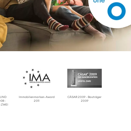
 RUND
Immo­bi­li­en­marken-Award
CÄSAR 2009 - Bauträger
08 -
2011
2009
 ZWEI