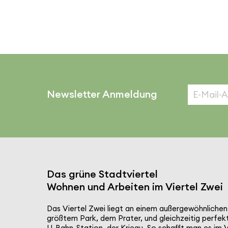
Newsletter Anmeldung
Das grüne Stadt­viertel
Wohnen und Arbeiten im Viertel Zwei
Das Viertel Zwei liegt an einem außer­ge­wöhn­li­che
größtem Park, dem Prater, und gleich­zeitig perfek
U-Bahn-Station, der Krieau. So schafft man es im V