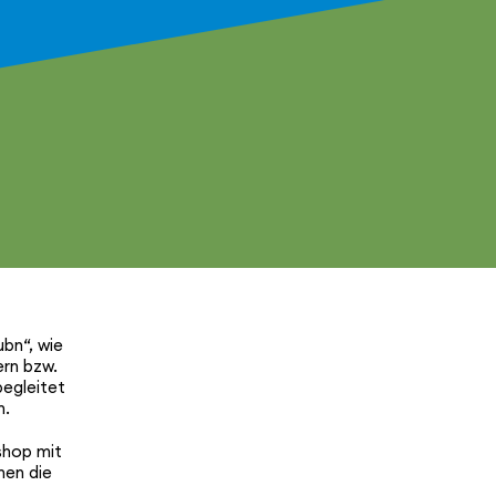
ubn“, wie
ern bzw.
begleitet
n.
shop mit
hen die